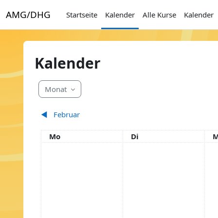
Zum Hauptinhalt
AMG/DHG
Startseite
Kalender
Alle Kurse
Kalender
Kalender
Monat
◀︎
Februar
Montag
Dienstag
M
Mo
Di
M