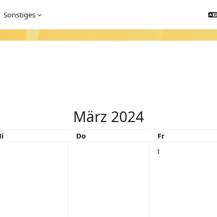
Sonstiges
März 2024
ittwoch
Donnerstag
Freitag
i
Do
Fr
Keine Termine, Frei
1