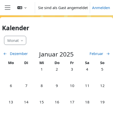
Zum Hauptinhalt
Sie sind als Gast angemeldet
Anmelden
Website-Übersicht
Kalender
Monat
Januar 2025
←
Dezember
Februar
→
Montag
Dienstag
Mittwoch
Donnerstag
Freitag
Samstag
Sonnt
Mo
Di
Mi
Do
Fr
Sa
So
Keine Termine, Mittwoch, 1. Januar
Keine Termine, Donnerstag, 2. Jan
Keine Termine, Freitag, 3.
Keine Termine, S
Keine Te
1
2
3
4
5
Keine Termine, Montag, 6. Januar
Keine Termine, Dienstag, 7. Januar
Keine Termine, Mittwoch, 8. Januar
Keine Termine, Donnerstag, 9. Jan
Keine Termine, Freitag, 10
Keine Termine, S
Keine Te
6
7
8
9
10
11
12
Keine Termine, Montag, 13. Januar
Keine Termine, Dienstag, 14. Januar
Keine Termine, Mittwoch, 15. Januar
Keine Termine, Donnerstag, 16. Ja
Keine Termine, Freitag, 17
Keine Termine, S
Keine Te
13
14
15
16
17
18
19