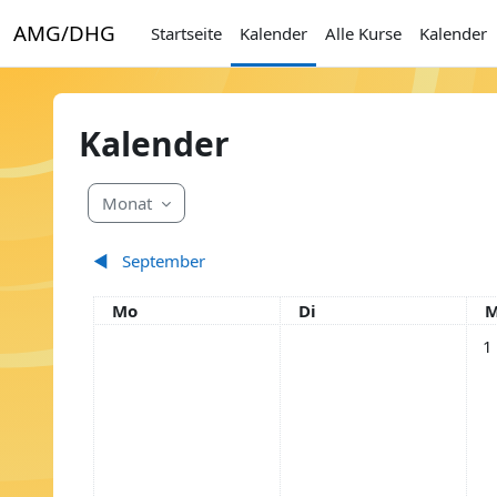
Zum Hauptinhalt
AMG/DHG
Startseite
Kalender
Alle Kurse
Kalender
Kalender
Monat
◀︎
September
Montag
Dienstag
M
Mo
Di
M
Kei
1